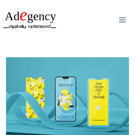
e
Ad
gency
__Digitally Optimized__