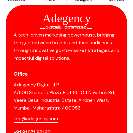
Ad
e
gency
__Digitally Optimized__
A tech-driven marketing powerhouse, bridging
the gap between brands and their audiences
through innovative go-to-market strategies and
impactful digital solutions.
Office
Adegency Digital LLP
A/606 Stanford Plaza, Plot 65, Off New Link Rd,
Veera Desai Industrial Estate, Andheri West,
Mumbai, Maharashtra 400053
info@adegency.com
+91 91671 98126